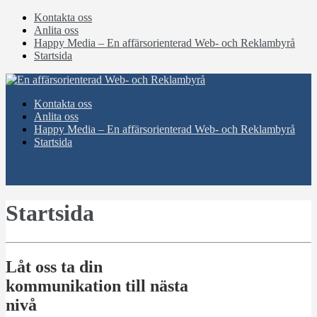
Kontakta oss
Anlita oss
Happy Media – En affärsorienterad Web- och Reklambyrå
Startsida
Kontakta oss
Anlita oss
Happy Media – En affärsorienterad Web- och Reklambyrå
Startsida
Startsida
Låt oss ta din
kommunikation till nästa
nivå